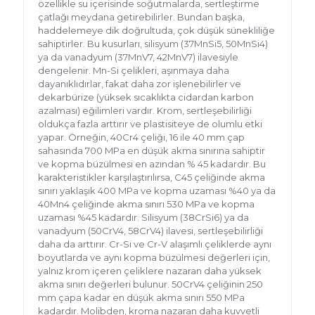
özellikle su içerisinde soğutmalarda, sertleştirme
çatlağı meydana getirebilirler. Bundan başka,
haddelemeye dik doğrultuda, çok düşük sünekliliğe
sahiptirler. Bu kusurları, silisyum (37MnSi5, 50MnSi4)
ya da vanadyum (37MnV7, 42MnV7) ilavesiyle
dengelenir. Mn-Si çelikleri, aşınmaya daha
dayanıklıdırlar, fakat daha zor işlenebilirler ve
dekarbürize (yüksek sıcaklıkta cidardan karbon
azalması) eğilimleri vardır. Krom, sertleşebilirliği
oldukça fazla arttırır ve plastisiteye de olumlu etki
yapar. Örneğin, 40Cr4 çeliği, 16 ile 40 mm çap
sahasında 700 MPa en düşük akma sınırına sahiptir
ve kopma büzülmesi en azından % 45 kadardır. Bu
karakteristikler karşılaştırılırsa, C45 çeliğinde akma
sınırı yaklaşık 400 MPa ve kopma uzaması %40 ya da
40Mn4 çeliğinde akma sınırı 530 MPa ve kopma
uzaması %45 kadardır. Silisyum (38CrSi6) ya da
vanadyum (50CrV4, 58CrV4) ilavesi, sertleşebilirliği
daha da arttırır. Cr-Si ve Cr-V alaşımlı çeliklerde aynı
boyutlarda ve aynı kopma büzülmesi değerleri için,
yalnız krom içeren çeliklere nazaran daha yüksek
akma sınırı değerleri bulunur. 50CrV4 çeliğinin 250
mm çapa kadar en düşük akma sınırı 550 MPa
kadardır. Molibden, kroma nazaran daha kuvvetli