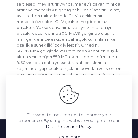
sertleşebilmeyi artırır. Ayrıca, meneviş dayanımını da
artırır ve meneviş kırılganlığı tehlikesini azaltır. Fakat,
aynı karbon miktarlarında Cr-Mo çeliklerinin
mekanik özelikleri, Cr-V çeliklerine göre biraz
düşüktür. Yüksek dayanıma ve aynı zamanda iyi
plastiklik özeliklerine 30CrMoV9 çeliğinde ulaşılır.
Islah çeliklerinde eskiden daha çok kullanılan nikel,
özellikle sünekliliği çok iyileştirir. Örneğin,
36CrNiMo4 çeliğinde 250 mm çapa kadar en düşük
akma sınırı değeri 550 MPa iken, kopma büzülmesi
%60 ve hatta daha yüksektir. lslah çeliklerinin
seçiminde, yapılacak parçaların boyutları ve istenilen
dayanım değerleri, birinci planda rol oynar. Alaşımsız
çelikler, sadece küçük kesitlerde homojen
sertleşebilirlik sağlarlar, kalın kesitlerde ise mutlaka
alaşımlı çelik kullanılması, hem sertlik dağılımının
homojene yakın sağlanması ve hem de belirli
dayanım değerlerine ulaşılması için zorunludur.
This website uses cookies to improve your
experience. By using this website you agree to our
Data Protection Policy
.
Read more