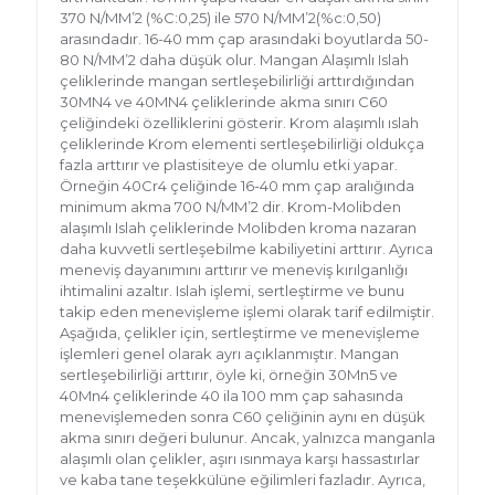
370 N/MM’2 (%C:0,25) ile 570 N/MM’2(%c:0,50)
arasındadır. 16-40 mm çap arasındaki boyutlarda 50-
80 N/MM’2 daha düşük olur. Mangan Alaşımlı Islah
çeliklerinde mangan sertleşebilirliği arttırdığından
30MN4 ve 40MN4 çeliklerinde akma sınırı C60
çeliğindeki özelliklerini gösterir. Krom alaşımlı ıslah
çeliklerinde Krom elementi sertleşebilirliği oldukça
fazla arttırır ve plastisiteye de olumlu etki yapar.
Örneğin 40Cr4 çeliğinde 16-40 mm çap aralığında
minimum akma 700 N/MM’2 dir. Krom-Molibden
alaşımlı Islah çeliklerinde Molibden kroma nazaran
daha kuvvetli sertleşebilme kabiliyetini arttırır. Ayrıca
meneviş dayanımını arttırır ve meneviş kırılganlığı
ihtimalini azaltır. Islah işlemi, sertleştirme ve bunu
takip eden menevişleme işlemi olarak tarif edilmiştir.
Aşağıda, çelikler için, sertleştirme ve menevişleme
işlemleri genel olarak ayrı açıklanmıştır. Mangan
sertleşebilirliği arttırır, öyle ki, örneğin 30Mn5 ve
40Mn4 çeliklerinde 40 ila 100 mm çap sahasında
menevişlemeden sonra C60 çeliğinin aynı en düşük
akma sınırı değeri bulunur. Ancak, yalnızca manganla
alaşımlı olan çelikler, aşırı ısınmaya karşı hassastırlar
ve kaba tane teşekkülüne eğilimleri fazladır. Ayrıca,