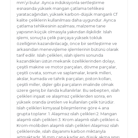
mm’yi bulur. Ayrıca indüksiyonla sertleştirme
esnasında yüksek mangan çatlama tehlikesi
yaratacağından, yüksek karbon-düşük manganlı Cf
kalite çeliklerin kullanılması daha uygundur. Ayrıca
çatlama tehlikesinin azalması, malzeme tane
yapısının küçük olmasıyla yakından ilişkilidir. Islah
işlemi, sonuçta çelik parçaya yüksek tokluk
özelliğinin kazandırılacağı, önce bir sertleştirme ve
arkasından menevişleme işlemlerinin bütünü olarak
tarif edilir. Islah çelikleri, ıslah işlemi sonunda
kazandıkları üstün mekanik özelliklerinden dolayı,
çeşitli makine ve motor parçaları, dövme parçalar,
çeşitli cıvata, somun ve saplamalar, krank milleri,
akslar, kumada ve tahrik parçaları, piston kolları,
çeşitli miller, dişler gibi parçaların imalinde olmak
üzere geniş bir ilanda kullanılırlar. Bu sebepten, ıslah
çelikleri inşaat ve alaşımsız çeliklerden sonra, en
yüksek oranda üretilen ve kullanılan çelik türüdür.
Islah çelikleri kimyasal bileşimlerine göre 4 ana
grupta toplanır. 1. Alaşımsız ıslah çelikleri 2. Mangan
alaşımlı ıslah çelikleri 3. Krom alaşımlı ıslah çelikleri 4.
Krom-molibden alaşımlı ıslah çelikleri Alaşımsız ıslah
çeliklerinde, ıslah dayanımı karbon miktarıyla
artmaktadır. 16 mm çapa kadar en düşük akma sınırı