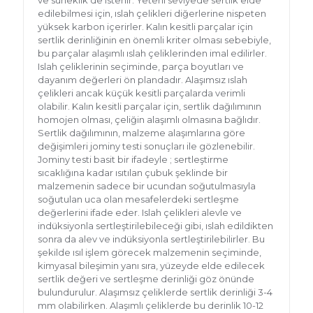
ve süneklik de istenir. Yeterli seviyede sertlik elde
edilebilmesi için, ıslah çelikleri diğerlerine nispeten
yüksek karbon içerirler. Kalın kesitli parçalar için
sertlik derinliğinin en önemli kriter olması sebebiyle,
bu parçalar alaşımlı ıslah çeliklerinden imal edilirler.
Islah çeliklerinin seçiminde, parça boyutları ve
dayanım değerleri ön plandadır. Alaşımsız ıslah
çelikleri ancak küçük kesitli parçalarda verimli
olabilir. Kalın kesitli parçalar için, sertlik dağılımının
homojen olması, çeliğin alaşımlı olmasına bağlıdır.
Sertlik dağılımının, malzeme alaşımlarına göre
değişimleri jominy testi sonuçları ile gözlenebilir.
Jominy testi basit bir ifadeyle ; sertleştirme
sıcaklığına kadar ısıtılan çubuk şeklinde bir
malzemenin sadece bir ucundan soğutulmasıyla
soğutulan uca olan mesafelerdeki sertleşme
değerlerini ifade eder. Islah çelikleri alevle ve
indüksiyonla sertleştirilebileceği gibi, ıslah edildikten
sonra da alev ve indüksiyonla sertleştirilebilirler. Bu
şekilde ısıl işlem görecek malzemenin seçiminde,
kimyasal bileşimin yanı sıra, yüzeyde elde edilecek
sertlik değeri ve sertleşme derinliği göz önünde
bulundurulur. Alaşımsız çeliklerde sertlik derinliği 3-4
mm olabilirken. Alaşımlı çeliklerde bu derinlik 10-12